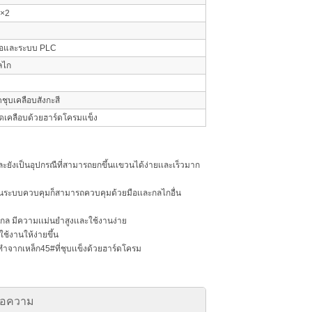
w×2
ือและระบบ PLC
ลไก
ชุบเคลือบสังกะสี
ิดเคลือบด้วยฮาร์ดโครมแข็ง
เละยังเป็นอุปกรณืที่สามารถยกขึ้นเเขวนได้ง่ายเเละเร็วมาก
ล ส่วนระบบควบคุมก็สามารถควบคุมด้วยมือเเละกลไกอื่น
ิงกล มีความเเม่นยำสูงเเละใช้งานง่าย
ใช้งานให้ง่ายขึ้น
ได้ทำจากเหล็ก45#ที่ชุบเเข็งด้วยฮาร์ดโครม
้อความ