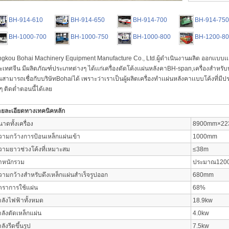
BH-914-610
BH-914-650
BH-914-700
BH-914-75
BH-1000-700
BH-1000-750
BH-1000-800
BH-1200-8
ngkou Bohai Machinery Equipment Manufacture Co., Ltd.ผู้ดำเนินงานผลิต ออกเเบบเเละ
ะเทศจีน มีผลิตภัณฑ์ประเภทต่างๆ ได้เเก่เครื่องดัดโค้งเเผ่นหลังคาBH-span,เครื่องสำหรับห
ณสามารถเชื่อกับบริษัทBohaiได้ เพราะว่าเราเป็นผู้ผลิตเครื่องทำเเผ่นหลังคาเเบบโค้งที่มี
ๆ ติดต่ำตอนนี้ได้เลย
ายละเอียดทางเทคนิคหลัก
าดทั้งเครื่อง
8900mm×22
วามกว้างการป้อนเหล็กแผ่นเข้า
1000mm
วามยาวช่วงโค้งที่เหมาะสม
≤38m
้ำหนักรวม
ประมาณ120
วามกว้างสำหรับดึงเหล็กแผ่นสำเร็จรูปออก
680mm
ัตราการใช้แผ่น
68%
ำลังไฟฟ้าทั้งหมด
18.9kw
ลังตัดเหล็กแผ่น
4.0kw
ลังรีดขึ้นรูป
7.5kw