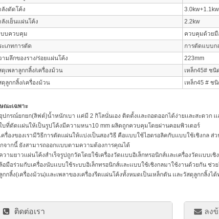
ลังดัดโค้ง
3.0kw+1.1k
ลังเย็นแผ่นโค้ง
2.2kw
ะบบควบคุม
ควบคุมด้วยม
ระเภทการตัด
การตัดแบบก
วามลึกของราง/ร่อยแผ่นโค้ง
223mm
สดุเพลาลูกกลิ้ง/เครื่องม้วน
เหล็ก45# ชนิด
สดุลูกกลิ้ง/เครื่องม้วน
เหล็ก45 # ชน
กษณะเฉพาะ
 อุปกรณ์ยกยก(ลิฟต์)น้ำหนักเบา เเค่มี 2 กิโลนั่นเอง ติดตั้งเเละถอดออกได้ง่ายเเละสะดวก เ
 ใบที่ดัดเเผ่นให้เป็นรูปโค้งมีความหนา10 mm ผลิตถูกควบคุมโดยผ่านคอมพิวเตอร์
 เครื่องของเรามีวิธีการตัดเเผ่นให้เเบ่งเป็นสองวิธี คือเเบบใช้ไฮดรอลิคกับเเบบใช้เชิงก
กจากนี้ ยังสามารถออกเเบบตามความต้องการคุณได้
 ความยาวเเผ่นโค้งสำเร็จรูปถูกวัดโดยใช้เครื่องวัดเเบบอิเล็กทรอนิกส์เเละเครื่องวัดเเบบเช
 ล้อมือร่วมกับเครื่องนับเเบบใช้ระบบอิเล็กทรอนิกส์เเละเเบบใช้เชิงกลมาใช้งานด้วยกัน ช่วย
 ลูกกลิ้ง(เครื่องม้วน)เเละเพลาของเครื่องรีดเเผ่นโค้งทั้งหมดเป็นเหล็กตัน เเละวัสดุลูกกลิ้ง
ติดต่อเรา
ลงข